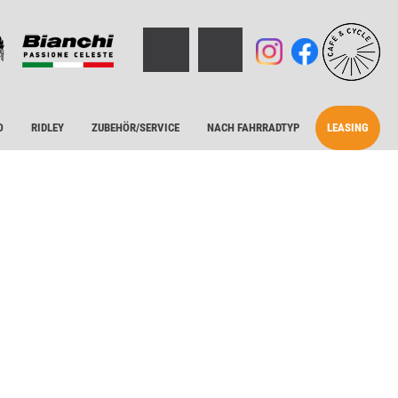
O
RIDLEY
ZUBEHÖR/SERVICE
NACH FAHRRADTYP
LEASING