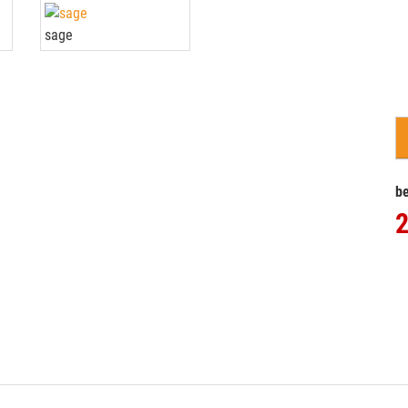
sage
be
2