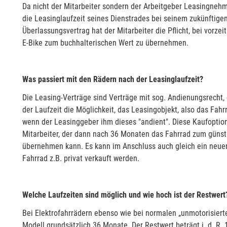
Da nicht der Mitarbeiter sondern der Arbeitgeber Leasingnehme
die Leasinglaufzeit seines Dienstrades bei seinem zukünftige
Überlassungsvertrag hat der Mitarbeiter die Pflicht, bei vorz
E-Bike zum buchhalterischen Wert zu übernehmen.
Was passiert mit den Rädern nach der Leasinglaufzeit?
Die Leasing-Verträge sind Verträge mit sog. Andienungsrecht,
der Laufzeit die Möglichkeit, das Leasingobjekt, also das Fahr
wenn der Leasinggeber ihm dieses "andient". Diese Kaufoption
Mitarbeiter, der dann nach 36 Monaten das Fahrrad zum günst
übernehmen kann. Es kann im Anschluss auch gleich ein neue
Fahrrad z.B. privat verkauft werden.
Welche Laufzeiten sind möglich und wie hoch ist der Restwert
Bei Elektrofahrrädern ebenso wie bei normalen „unmotorisierte
Modell grundsätzlich 36 Monate. Der Restwert beträgt i. d. R. 