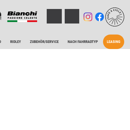
O
RIDLEY
ZUBEHÖR/SERVICE
NACH FAHRRADTYP
LEASING