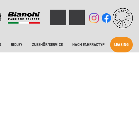
O
RIDLEY
ZUBEHÖR/SERVICE
NACH FAHRRADTYP
LEASING