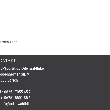
werden kann.
ONTAKT
ad-Sportshop Odenwaldbike
ppenheimer Str. 9
4653 Lorsch
l.: 06251 7055 65 7
x: 06251 5501 85 6
info@odenwaldbike.de