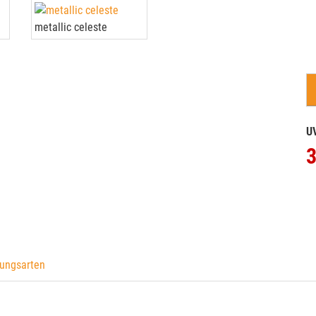
metallic celeste
U
3
ungsarten