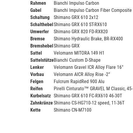
Rahmen
Bianchi Impulso Carbon
Gabel
Bianchi Impulso Carbon Fiber Composite
Schaltung
Shimano GRX 610 2x12
Schalthebel
Shimano GRX 610 ST-RX610
Umwerfer
Shimano GRX 820 FD-RX820
Bremse
Shimano Hydraulic Brake, BR-RX400
Bremshebel
Shimano GRX
Sattel
Velomann MITORA 149 H1
Sattelstütze
Bianchi Custom D-Shape
Lenker
Velomann Gravel ICR Alloy Flare 16°
Vorbau
Velomann AICR Alloy Rise -2°
Felgen
Fulcrum RapidRed 900 Alu
Reifen
Pirelli Cinturato™ GRAVEL M Classic, 45
Kurbelsatz
Shimano GRX 610 FC-RX610 46-30T
Zahnkränze
Shimano CS-HG710-12 speed, 11-36T
Kette
Shimano CN-M7100