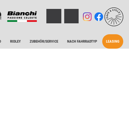
O
RIDLEY
ZUBEHÖR/SERVICE
NACH FAHRRADTYP
LEASING