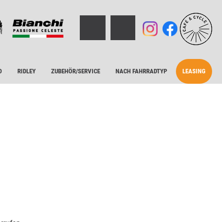
O
RIDLEY
ZUBEHÖR/SERVICE
NACH FAHRRADTYP
LEASING